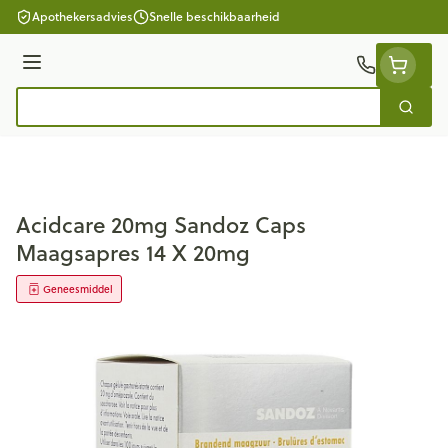
Ga naar de inhoud
Apothekersadvies
Snelle beschikbaarheid
Menu
Zoek
Product, merk, categorie...
Acidcare 20mg Sandoz Caps
Maagsapres 14 X 20mg
Geneesmiddel