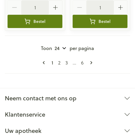
Aantal
Aantal
Bestel
Bestel
Toon
per pagina
Pagina's
U lees momenteel pagina
1
Pagina
Pagina
Pagina
2
3
...
6
Neem contact met ons op
Klantenservice
Uw apotheek