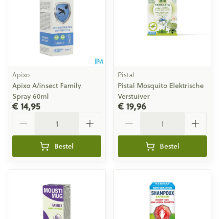
Apixo
Pistal
Apixo A/insect Family
Pistal Mosquito Elektrische
Spray 60ml
Verstuiver
€ 14,95
€ 19,96
Aantal
Aantal
Bestel
Bestel