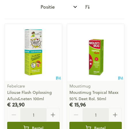
Sorteer op:
Febelcare
Moustimug
Lilouse Flash Oplossing
Moustimug Tropical Maxx
A/luis&neten 100ml
50% Deet Rol. 50ml
€ 23,90
€ 15,96
Aantal
Aantal
Bestel
Bestel