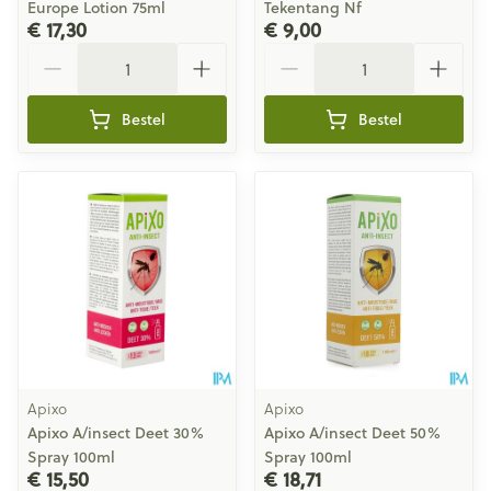
Europe Lotion 75ml
Tekentang Nf
€ 17,30
€ 9,00
Aantal
Aantal
Bestel
Bestel
Apixo
Apixo
Apixo A/insect Deet 30%
Apixo A/insect Deet 50%
Spray 100ml
Spray 100ml
€ 15,50
€ 18,71