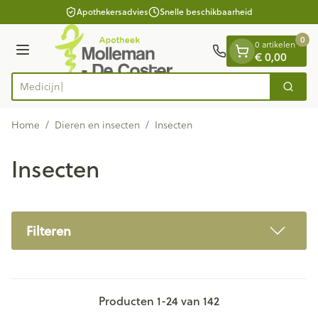
Dia 1 van 1
Ga naar de inhoud
Apothekersadvies
Snelle beschikbaarheid
0
0 artikelen
€ 0,00
Menu
Zoek
Product, merk, categorie...
Home
/
Dieren en insecten
/
Insecten
Insecten
Filteren
Producten
1
-
24
van
142