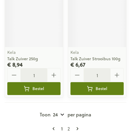
Kela
Kela
Talk Zuiver 250g
Talk Zuiver Strooibus 100g
€ 8,94
€ 6,67
Aantal
Aantal
Bestel
Bestel
Toon
per pagina
Pagina's
U lees momenteel pagina
Pagina
1
2