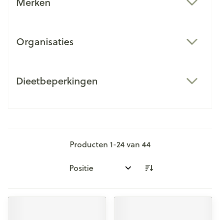
Merken
filter
Organisaties
filter
Dieetbeperkingen
filter
Producten
1
-
24
van
44
Sorteer op: