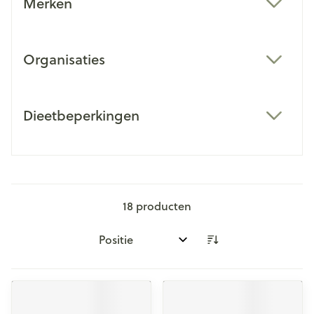
Merken
filter
Organisaties
filter
Dieetbeperkingen
filter
18
producten
Sorteer op: