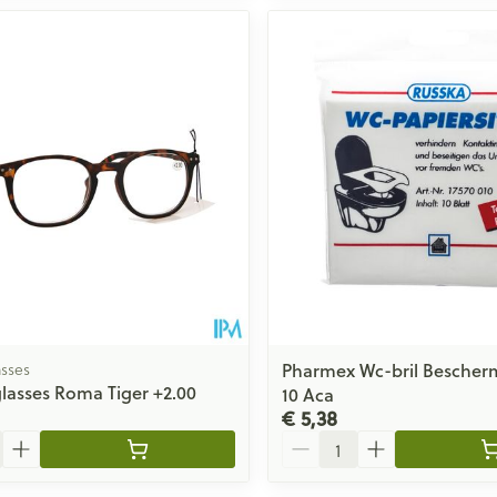
sses
Pharmex Wc-bril Bescherm
asses Roma Tiger +2.00
10 Aca
€ 5,38
Aantal