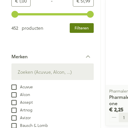
-
Minimumwaarde
Maximale waarde
€ 1,00
€ 51,99
Gebruik de pijltjestoetsen links en rechts om de minim
452 producten
Filteren
Merken
filter
Acuvue
Pharmale
Alcon
Pharmale
Aosept
one
€ 2,25
Artnog
Aantal
Avizor
Bausch & Lomb