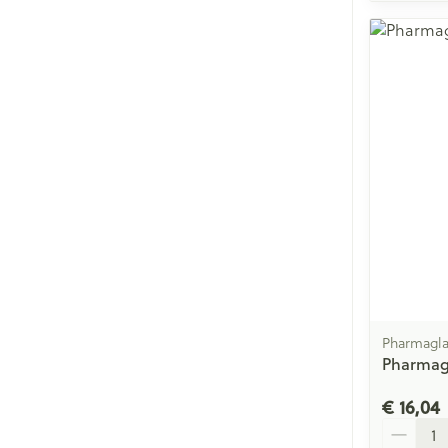
Pharmagla
Pharmagl
€ 16,04
Aantal