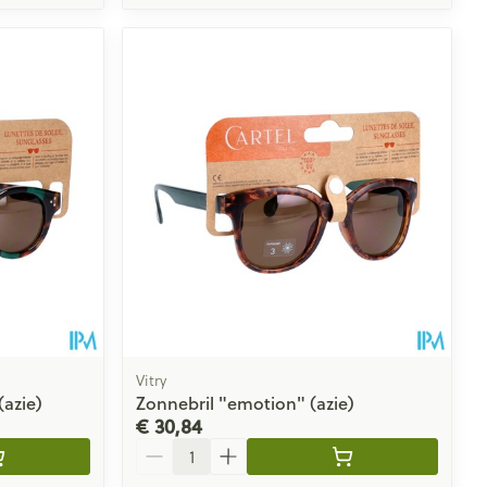
Vitry
(azie)
Zonnebril "emotion" (azie)
€ 30,84
Aantal