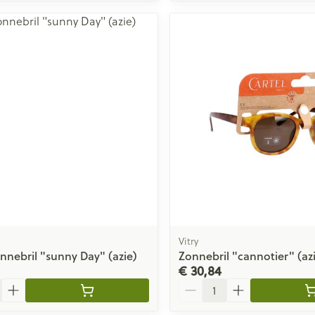
Vitry
nnebril "sunny Day" (azie)
Zonnebril "cannotier" (az
€ 30,84
Aantal