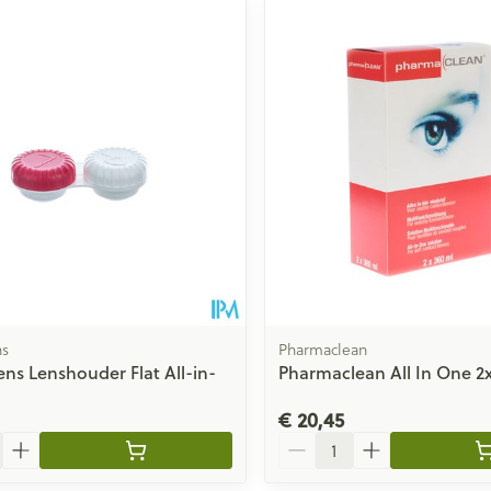
ale en maximale prijswaarden aan te passen.
ns
Pharmaclean
ns Lenshouder Flat All-in-
Pharmaclean All In One 2
€ 20,45
Aantal