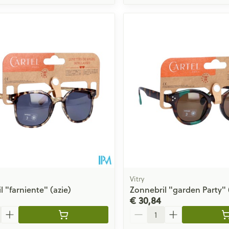
Vitry
 "farniente" (azie)
Zonnebril "garden Party" 
€ 30,84
Aantal