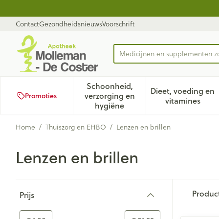
Ga naar de inhoud
Dia 1 van 1
Contact
Gezondheidsnieuws
Voorschrift
Product, merk, categorie...
Schoonheid,
Dieet, voeding en
verzorging en
Promoties
Toon submenu voor Schoonhei
Toon subm
vitamines
hygiëne
Home
/
Thuiszorg en EHBO
/
Lenzen en brillen
Lenzen en brillen
Doorgaan naar productlijst
Produc
Prijs
filter