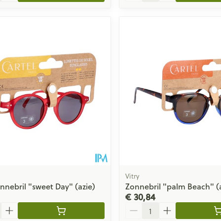
Vitry
nnebril "sweet Day" (azie)
Zonnebril "palm Beach" (a
€ 30,84
Aantal