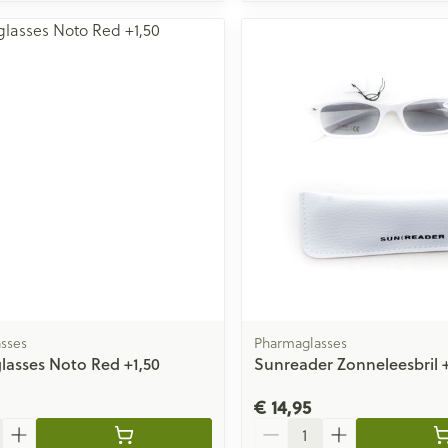
sses
Pharmaglasses
asses Noto Red +1,50
Sunreader Zonneleesbril +
€ 14,95
Aantal