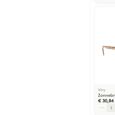
Vitry
Zonnebril
€ 30,84
Aantal