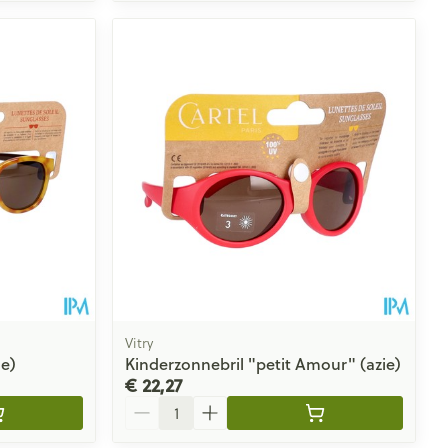
Vitry
ie)
Kinderzonnebril "petit Amour" (azie)
€ 22,27
Aantal