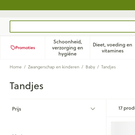
Ga naar de inhoud
Product, merk, categorie...
Schoonheid,
Dieet, voeding en
verzorging en
Promoties
Toon submenu voor Schoonhei
Toon subm
vitamines
hygiëne
Home
/
Zwangerschap en kinderen
/
Baby
/
Tandjes
Tandjes
Doorgaan naar productlijst
17
prod
Prijs
filter