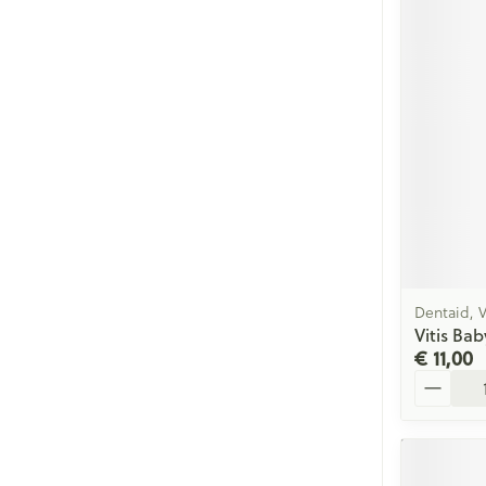
Dentaid, V
Vitis Ba
€ 11,00
Aantal