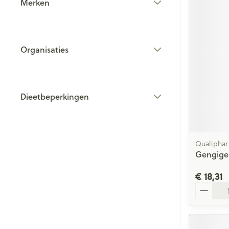
Merken
filter
Organisaties
filter
Dieetbeperkingen
filter
Qualiphar
Gengigel
€ 18,31
Aantal