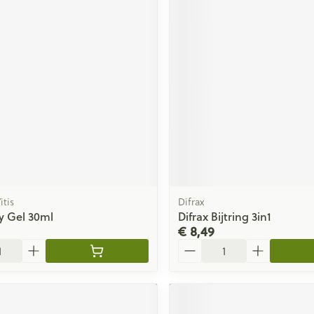
itis
Difrax
by Gel 30ml
Difrax Bijtring 3in1
€ 8,49
Aantal