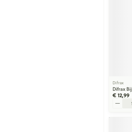
Difrax
Difrax Bi
€ 12,99
Aantal