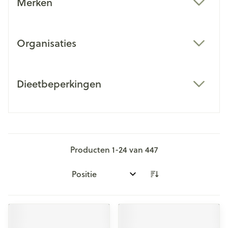
Merken
filter
Organisaties
filter
Dieetbeperkingen
filter
Producten
1
-
24
van
447
Sorteer op: