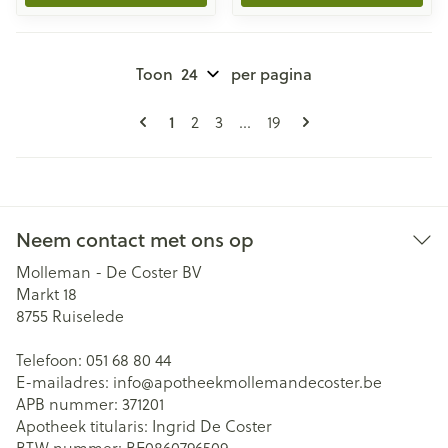
Toon
per pagina
Pagina's
U lees momenteel pagina
Pagina
Pagina
Pagina
1
2
3
...
19
Neem contact met ons op
Molleman - De Coster BV
Markt 18
8755
Ruiselede
Telefoon:
051 68 80 44
E-mailadres:
info@
apotheekmollemandecoster.be
APB nummer:
371201
Apotheek titularis:
Ingrid De Coster
BTW nummer:
BE0860796509