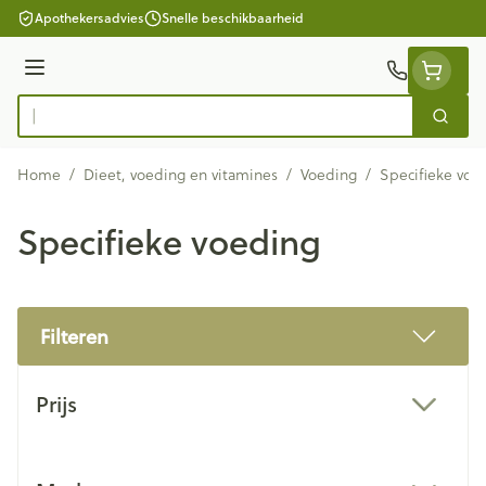
Ga naar de inhoud
Apothekersadvies
Snelle beschikbaarheid
Menu
Zoek
Product, merk, categorie...
Home
/
Dieet, voeding en vitamines
/
Voeding
/
Specifieke voe
Specifieke voeding
Filteren
Doorgaan naar productlijst
Prijs
filter