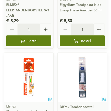
ELMEX®
Elgydium Tandpasta Kids
LEERTANDENBORSTEL 0-3
Emoji Frisse Aardbei 50ml
JAAR
€ 5,29
€ 5,50
Aantal
Aantal
Bestel
Bestel
Elmex
Difrax Tandenborstel