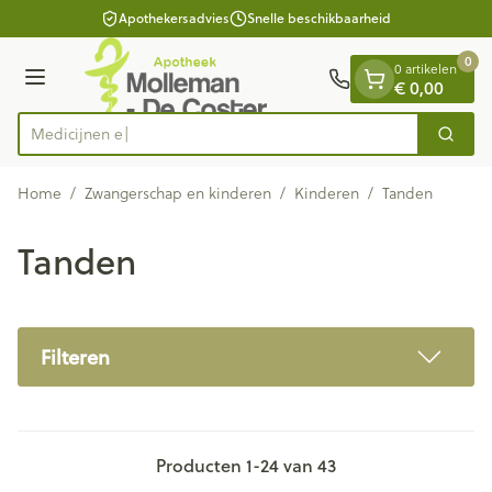
Dia 1 van 1
Ga naar de inhoud
Apothekersadvies
Snelle beschikbaarheid
0
0 artikelen
€ 0,00
Menu
Zoek
Product, merk, categorie...
Home
/
Zwangerschap en kinderen
/
Kinderen
/
Tanden
Tanden
Filteren
Producten
1
-
24
van
43