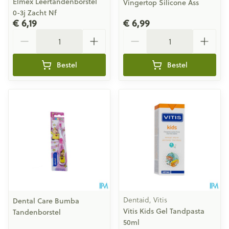
Elmex Leertandenborstel
Vingertop Silicone Ass
0-3j Zacht Nf
€ 6,19
€ 6,99
Aantal
Aantal
Bestel
Bestel
Dentaid, Vitis
Dental Care Bumba
Vitis Kids Gel Tandpasta
Tandenborstel
50ml