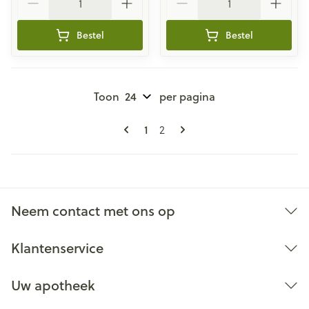
Bestel
Bestel
Toon
per pagina
Pagina's
U lees momenteel pagina
1
Pagina
2
Neem contact met ons op
Klantenservice
Uw apotheek