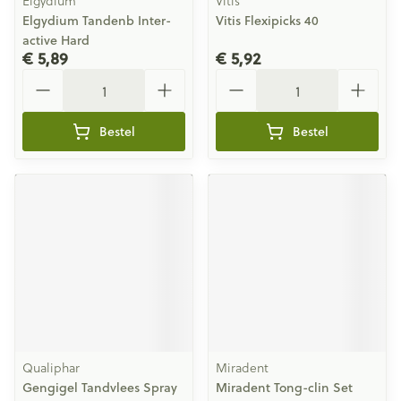
Elgydium
Vitis
Elgydium Tandenb Inter-
Vitis Flexipicks 40
active Hard
€ 5,89
€ 5,92
Aantal
Aantal
Bestel
Bestel
Qualiphar
Miradent
Gengigel Tandvlees Spray
Miradent Tong-clin Set