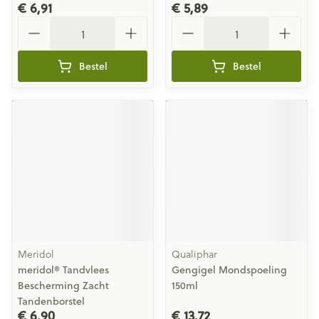
€ 6,91
€ 5,89
Aantal
Aantal
Bestel
Bestel
Meridol
Qualiphar
meridol® Tandvlees
Gengigel Mondspoeling
Bescherming Zacht
150ml
Tandenborstel
€ 6,90
€ 13,72