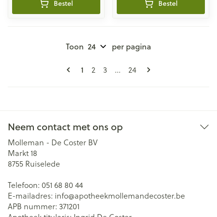
Bestel
Bestel
Toon
per pagina
Pagina's
U lees momenteel pagina
Pagina
Pagina
Pagina
1
2
3
...
24
Neem contact met ons op
Molleman - De Coster BV
Markt 18
8755
Ruiselede
Telefoon:
051 68 80 44
E-mailadres:
info@
apotheekmollemandecoster.be
APB nummer:
371201
Apotheek titularis:
Ingrid De Coster