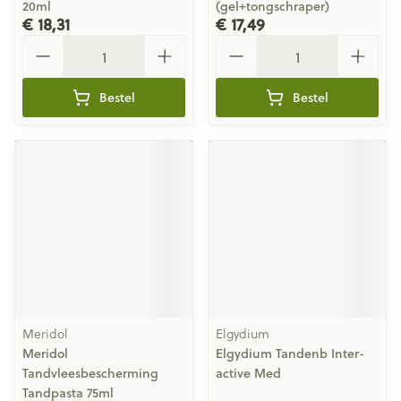
20ml
(gel+tongschraper)
€ 18,31
€ 17,49
Aantal
Aantal
Bestel
Bestel
Meridol
Elgydium
Meridol
Elgydium Tandenb Inter-
Tandvleesbescherming
active Med
Tandpasta 75ml