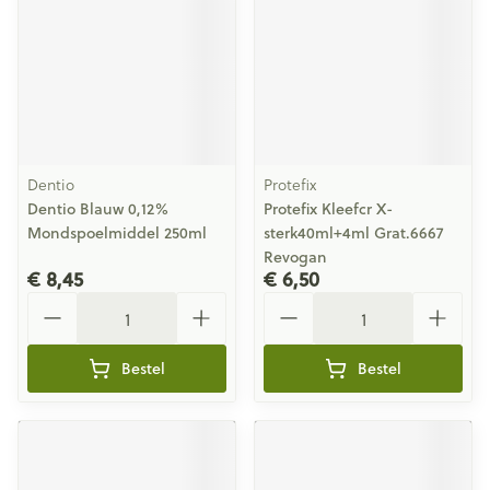
Dentio
Protefix
Dentio Blauw 0,12%
Protefix Kleefcr X-
Mondspoelmiddel 250ml
sterk40ml+4ml Grat.6667
Revogan
€ 8,45
€ 6,50
Aantal
Aantal
Bestel
Bestel