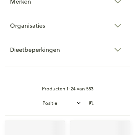
Merken
filter
Organisaties
filter
Dieetbeperkingen
filter
Producten
1
-
24
van
553
Sorteer op: