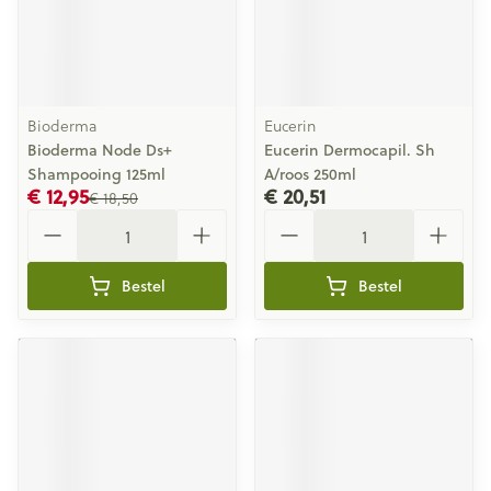
Bioderma
Eucerin
Bioderma Node Ds+
Eucerin Dermocapil. Sh
Shampooing 125ml
A/roos 250ml
€ 12,95
€ 20,51
€ 18,50
Aantal
Aantal
Bestel
Bestel