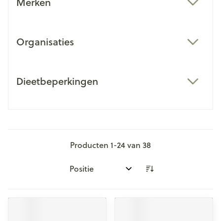
Merken
filter
Organisaties
filter
Dieetbeperkingen
filter
Producten
1
-
24
van
38
Sorteer op: