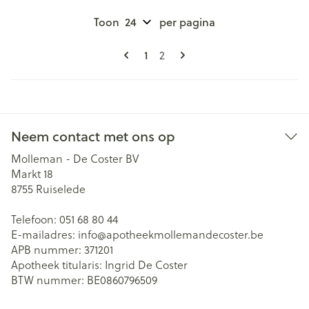
Toon
per pagina
Pagina's
U lees momenteel pagina
Pagina
1
2
Neem contact met ons op
Molleman - De Coster BV
Markt 18
8755
Ruiselede
Telefoon:
051 68 80 44
E-mailadres:
info@
apotheekmollemandecoster.be
APB nummer:
371201
Apotheek titularis:
Ingrid De Coster
BTW nummer:
BE0860796509