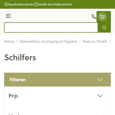
Ga naar de inhoud
Apothekersadvies
Snelle beschikbaarheid
Menu
Zoek
Product, merk, categorie...
Home
/
Schoonheid, verzorging en hygiëne
/
Haar en Hoofd
/
S
Schilfers
Filteren
Doorgaan naar productlijst
Prijs
filter