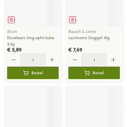
Geneesmiddel
Geneesmiddel
Alcon
Bausch & Lomb
Duratears Ung.opht.tube
Lacrinorm Ooggel 10g
3,5g
€ 5,89
€ 7,69
Aantal
Aantal
Bestel
Bestel