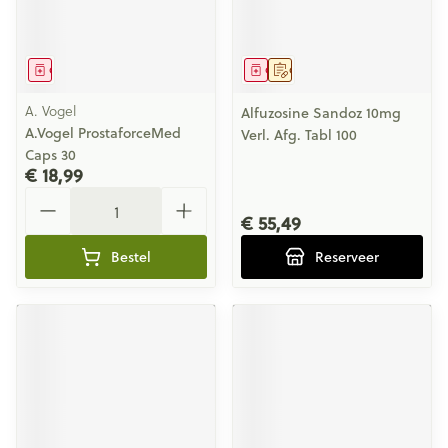
Geneesmiddel
Geneesmiddel
Op voorschrift
A. Vogel
Alfuzosine Sandoz 10mg
A.Vogel ProstaforceMed
Verl. Afg. Tabl 100
Caps 30
€ 18,99
Aantal
€ 55,49
Bestel
Reserveer