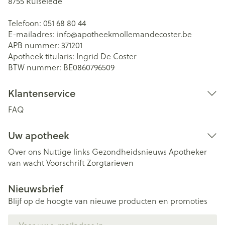
8755
Ruiselede
Telefoon:
051 68 80 44
E-mailadres:
info@
apotheekmollemandecoster.be
APB nummer:
371201
Apotheek titularis:
Ingrid De Coster
BTW nummer:
BE0860796509
Klantenservice
FAQ
Uw apotheek
Over ons
Nuttige links
Gezondheidsnieuws
Apotheker
van wacht
Voorschrift
Zorgtarieven
Nieuwsbrief
Blijf op de hoogte van nieuwe producten en promoties
E-mail adres