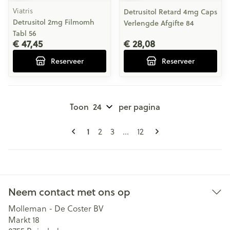
Viatris
Detrusitol Retard 4mg Caps
Detrusitol 2mg Filmomh
Verlengde Afgifte 84
Tabl 56
€ 47,45
€ 28,08
Reserveer
Reserveer
Toon
per pagina
Pagina's
U lees momenteel pagina
Pagina
Pagina
Pagina
1
2
3
...
12
Neem contact met ons op
Molleman - De Coster BV
Markt 18