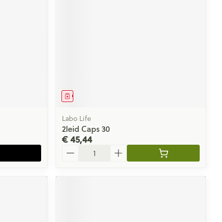
Geneesmiddel
Labo Life
2leid Caps 30
€ 45,44
Aantal