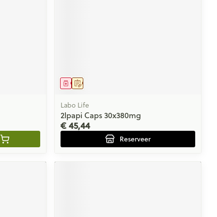
Geneesmiddel
Op voorschrift
Labo Life
2lpapi Caps 30x380mg
€ 45,44
Reserveer