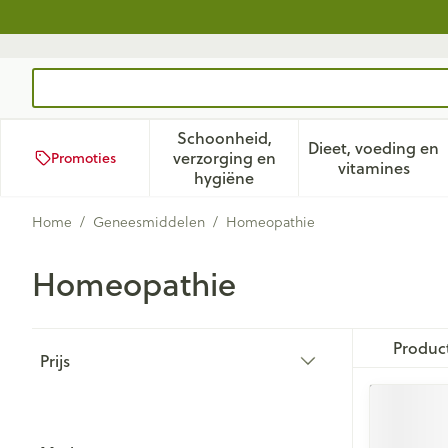
Ga naar de inhoud
Product, merk, categorie...
Schoonheid,
Dieet, voeding en
verzorging en
Promoties
Toon submenu voor Schoonhei
Toon subm
vitamines
hygiëne
Home
/
Geneesmiddelen
/
Homeopathie
Homeopathie
Doorgaan naar productlijst
Produc
Prijs
filter