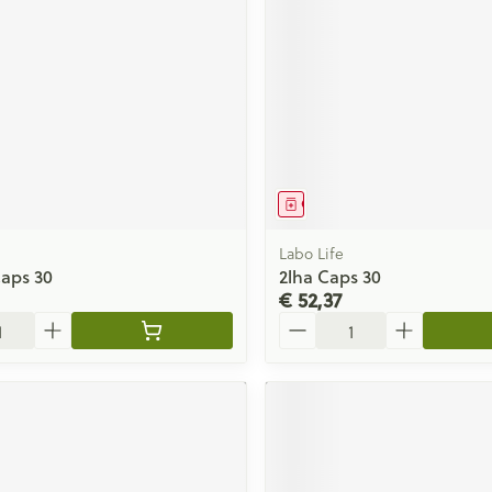
middel
Geneesmiddel
Labo Life
Caps 30
2lha Caps 30
€ 52,37
Aantal