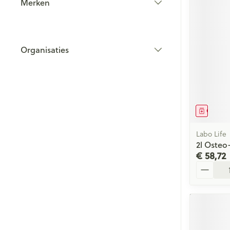
Merken
filter
Organisaties
filter
Genees
Labo Life
2l Osteo
€ 58,72
Aantal