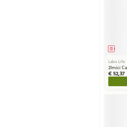
Genees
Labo Life
2lmici C
€ 52,37