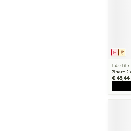
Genees
Op 
Labo Life
2lherp C
€ 45,44