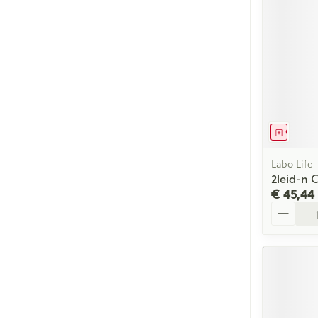
Genees
Labo Life
2leid-n 
€ 45,44
Aantal