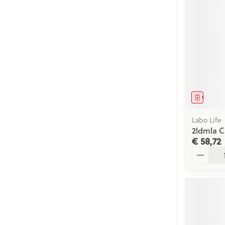
Genees
Labo Life
2ldmla C
€ 58,72
Aantal