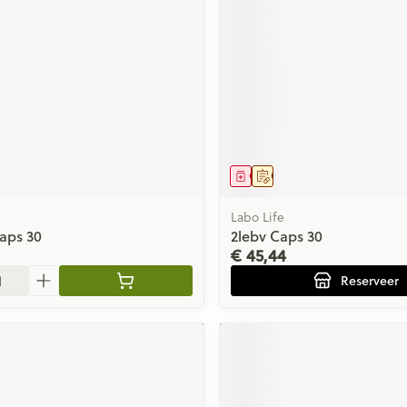
middel
Geneesmiddel
Op voorschrift
Labo Life
aps 30
2lebv Caps 30
€ 45,44
Reserveer