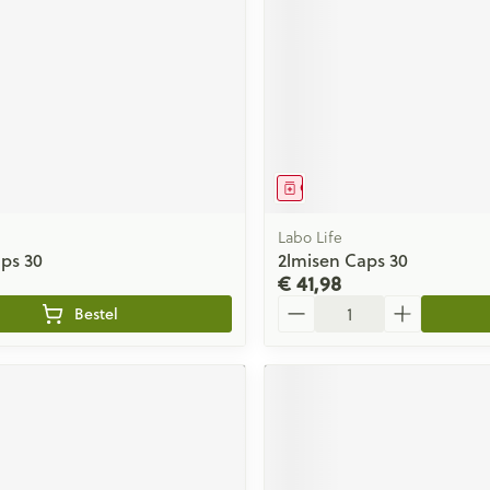
middel
Geneesmiddel
Labo Life
aps 30
2lmisen Caps 30
€ 41,98
Aantal
Bestel