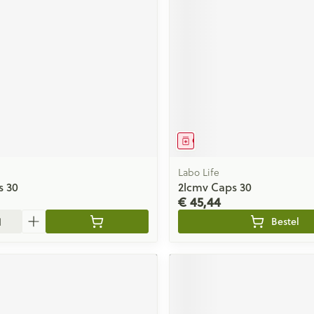
middel
Geneesmiddel
Labo Life
s 30
2lcmv Caps 30
€ 45,44
Bestel