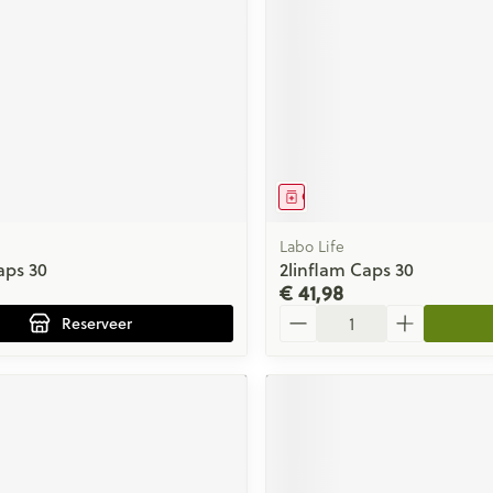
middel
voorschrift
Geneesmiddel
Labo Life
aps 30
2linflam Caps 30
€ 41,98
Aantal
Reserveer