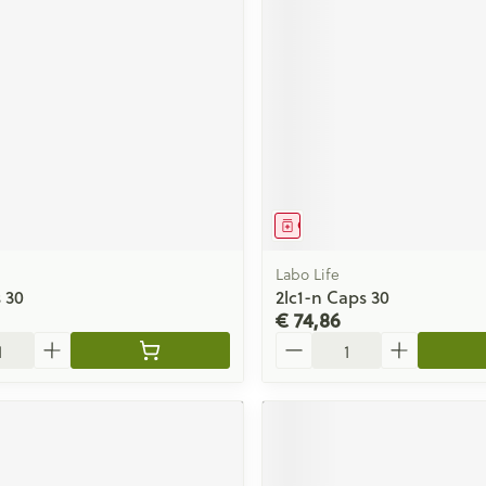
middel
Geneesmiddel
Labo Life
 30
2lc1-n Caps 30
€ 74,86
Aantal