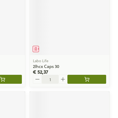
Geneesmiddel
Labo Life
2lhcx Caps 30
€ 52,37
Aantal