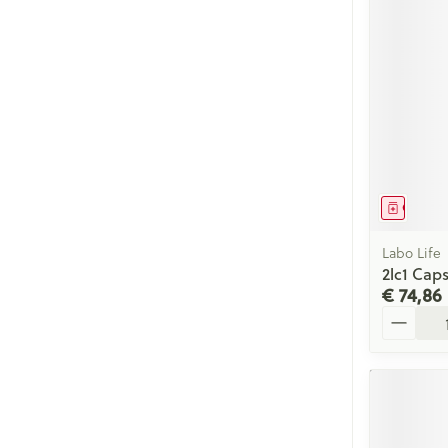
Genees
Labo Life
2lc1 Caps
€ 74,86
Aantal