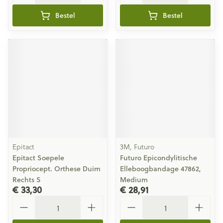
Bestel
Bestel
Epitact
3M, Futuro
Epitact Soepele
Futuro Epicondylitische
Propriocept. Orthese Duim
Elleboogbandage 47862,
Rechts S
Medium
€ 33,30
€ 28,91
Aantal
Aantal