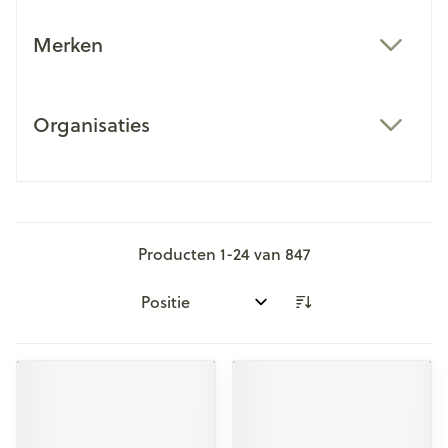
Merken
filter
Organisaties
filter
Producten
1
-
24
van
847
Sorteer op: