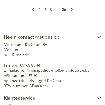
Pagina's
U lees momenteel pagina
Pagina
Pagina
Pagina
1
2
3
...
36
Neem contact met ons op
Molleman - De Coster BV
Markt 18
8755
Ruiselede
Telefoon:
051 68 80 44
E-mailadres:
info@
apotheekmollemandecoster.be
APB nummer:
371201
Apotheek titularis:
Ingrid De Coster
BTW nummer:
BE0860796509
Klantenservice