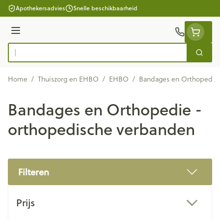
Ga naar de inhoud
Apothekersadvies
Snelle beschikbaarheid
Menu
Zoek
Product, merk, categorie...
Home
/
Thuiszorg en EHBO
/
EHBO
/
Bandages en Orthopedie 
Bandages en Orthopedie -
orthopedische verbanden
Filteren
Doorgaan naar productlijst
Prijs
filter