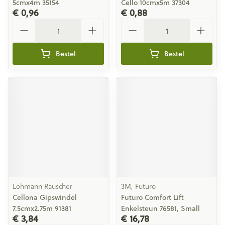
5cmx4m 35154
Cello 10cmx5m 37304
€ 0,96
€ 0,88
Aantal
Aantal
Bestel
Bestel
Lohmann Rauscher
3M, Futuro
Cellona Gipswindel
Futuro Comfort Lift
7.5cmx2.75m 91381
Enkelsteun 76581, Small
€ 3,84
€ 16,78