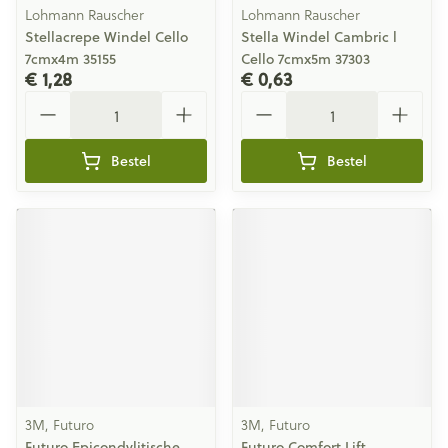
Lohmann Rauscher
Lohmann Rauscher
Stellacrepe Windel Cello
Stella Windel Cambric l
7cmx4m 35155
Cello 7cmx5m 37303
€ 1,28
€ 0,63
Aantal
Aantal
Bestel
Bestel
3M, Futuro
3M, Futuro
Futuro Epicondylitische
Futuro Comfort Lift