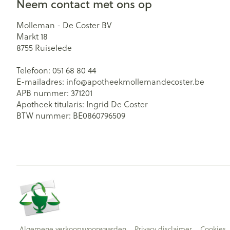
Neem contact met ons op
Molleman - De Coster BV
Markt 18
8755
Ruiselede
Telefoon:
051 68 80 44
E-mailadres:
info@
apotheekmollemandecoster.be
APB nummer:
371201
Apotheek titularis:
Ingrid De Coster
BTW nummer:
BE0860796509
Algemene verkoopsvoorwaarden
Privacy disclaimer
Cookies