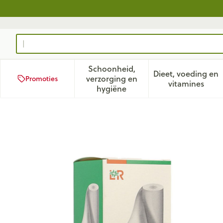
Ga naar de inhoud
Product, merk, categorie...
Schoonheid,
Dieet, voeding en
verzorging en
Promoties
Toon submenu voor Schoonhei
Toon subm
vitamines
hygiëne
Rosidal K Elastische Windel