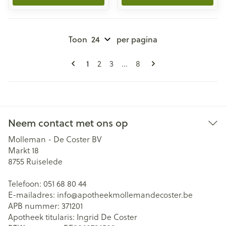
Toon
per pagina
Pagina's
U lees momenteel pagina
Pagina
Pagina
Pagina
1
2
3
...
8
Neem contact met ons op
Molleman - De Coster BV
Markt 18
8755
Ruiselede
Telefoon:
051 68 80 44
E-mailadres:
info@
apotheekmollemandecoster.be
APB nummer:
371201
Apotheek titularis:
Ingrid De Coster