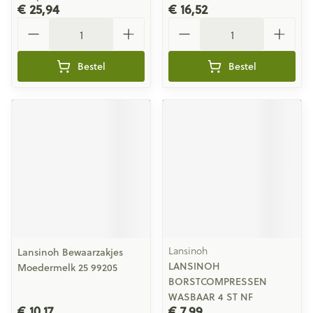
€ 25,94
€ 16,52
Aantal
Aantal
Bestel
Bestel
Lansinoh
Lansinoh Bewaarzakjes
LANSINOH
Moedermelk 25 99205
BORSTCOMPRESSEN
WASBAAR 4 ST NF
€ 10,17
€ 7,99