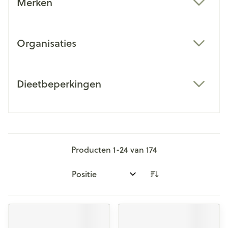
Merken
filter
Organisaties
filter
Dieetbeperkingen
filter
Producten
1
-
24
van
174
Sorteer op: