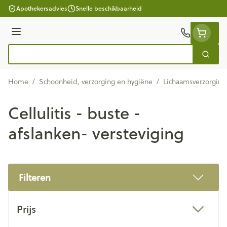
Ga naar de inhoud
Apothekersadvies
Snelle beschikbaarheid
Menu
Zoek
Product, merk, categorie...
Home
/
Schoonheid, verzorging en hygiëne
/
Lichaamsverzorging
Cellulitis - buste -
afslanken- versteviging
Filteren
Doorgaan naar productlijst
Prijs
filter