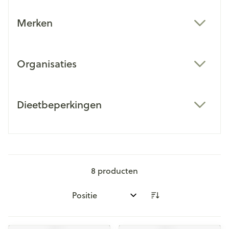
Merken
filter
Organisaties
filter
Dieetbeperkingen
filter
8
producten
Sorteer op: