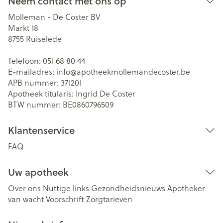
Neem contact met ons op
Molleman - De Coster BV
Markt 18
8755
Ruiselede
Telefoon:
051 68 80 44
E-mailadres:
info@
apotheekmollemandecoster.be
APB nummer:
371201
Apotheek titularis:
Ingrid De Coster
BTW nummer:
BE0860796509
Klantenservice
FAQ
Uw apotheek
Over ons
Nuttige links
Gezondheidsnieuws
Apotheker
van wacht
Voorschrift
Zorgtarieven