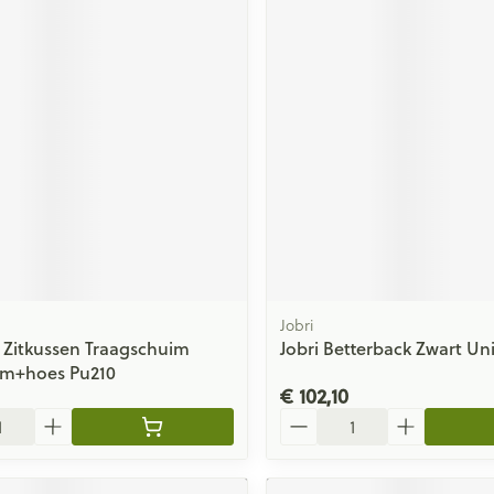
Jobri
Zitkussen Traagschuim
Jobri Betterback Zwart Un
cm+hoes Pu210
€ 102,10
Aantal