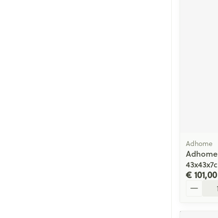
Adhome
Adhome 
43x43x7
€ 101,00
Aantal