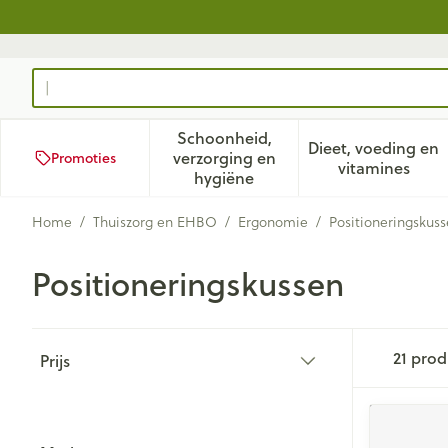
Ga naar de inhoud
Product, merk, categorie...
Schoonheid,
Dieet, voeding en
verzorging en
Promoties
Toon submenu voor Schoonhei
Toon subm
vitamines
hygiëne
Home
/
Thuiszorg en EHBO
/
Ergonomie
/
Positioneringskus
Positioneringskussen
Doorgaan naar productlijst
21
prod
Prijs
filter