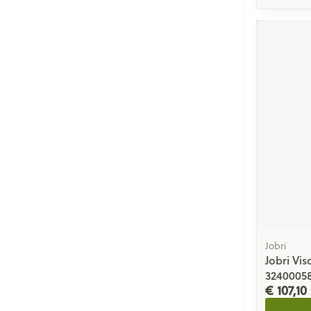
Jobri
Jobri Vis
3240005
€ 107,10