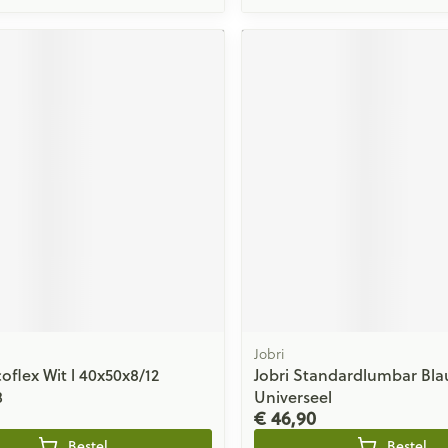
Jobri
coflex Wit l 40x50x8/12
Jobri Standardlumbar Bl
8
Universeel
€ 46,90
Bestel
Bestel