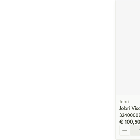
Jobri
Jobri Vi
3240000
€ 100,5
Aantal