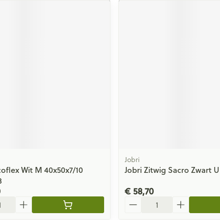
Jobri
scoflex Wit M 40x50x7/10
Jobri Zitwig Sacro Zwart U
8
0
€ 58,70
Aantal