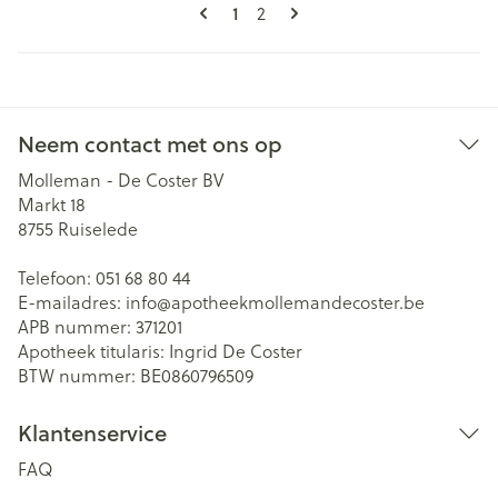
Pagina's
U lees momenteel pagina
1
Pagina
2
Neem contact met ons op
Molleman - De Coster BV
Markt 18
8755
Ruiselede
Telefoon:
051 68 80 44
E-mailadres:
info@
apotheekmollemandecoster.be
APB nummer:
371201
Apotheek titularis:
Ingrid De Coster
BTW nummer:
BE0860796509
Klantenservice
FAQ