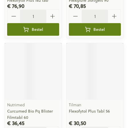
Flexofytol Plus 182 tab
Flexipure Softgels 90
€ 76,90
€ 70,85
Aantal
Aantal
Bestel
Bestel
Nutrimed
Tilman
Curcumed Bio Pq Blister
Flexofytol Plus Tabl 56
Filmtabl 60
€ 36,45
€ 30,50