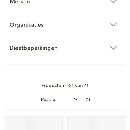
Merken
filter
Organisaties
filter
Dieetbeperkingen
filter
Producten
1
-
24
van
41
Sorteer op: