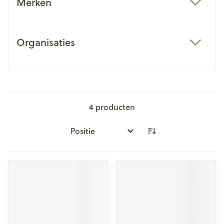
Merken
filter
Organisaties
filter
4
producten
Sorteer op: