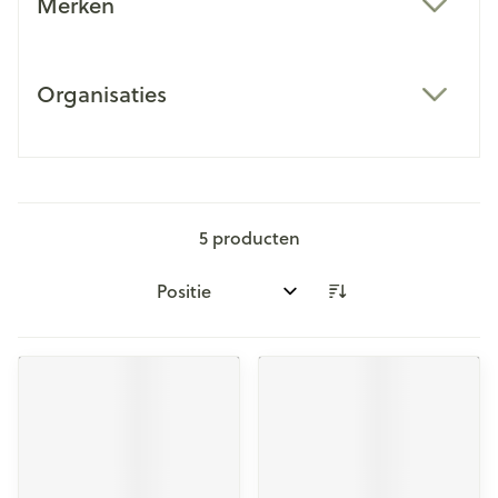
Merken
filter
Organisaties
filter
5
producten
Sorteer op: