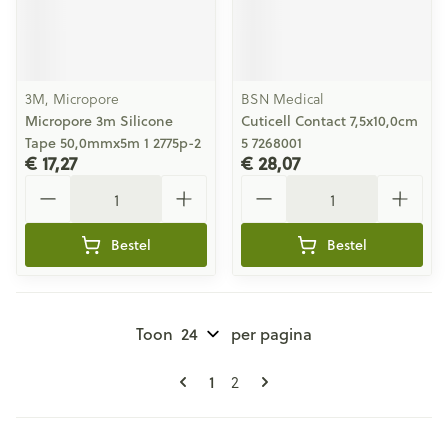
3M, Micropore
BSN Medical
Micropore 3m Silicone
Cuticell Contact 7,5x10,0cm
Tape 50,0mmx5m 1 2775p-2
5 7268001
€ 17,27
€ 28,07
Aantal
Aantal
Bestel
Bestel
Toon
per pagina
Pagina's
U lees momenteel pagina
Pagina
1
2