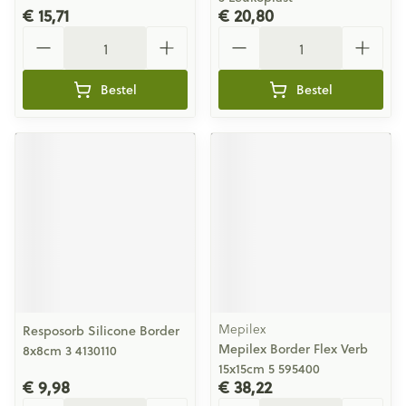
€ 15,71
€ 20,80
Aantal
Aantal
Bestel
Bestel
Mepilex
Resposorb Silicone Border
Mepilex Border Flex Verb
8x8cm 3 4130110
15x15cm 5 595400
€ 9,98
€ 38,22
Aantal
Aantal