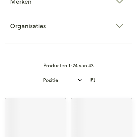
Merken
filter
Organisaties
filter
Producten
1
-
24
van
43
Sorteer op: