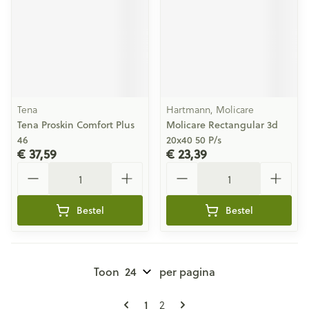
Tena
Hartmann, Molicare
Tena Proskin Comfort Plus
Molicare Rectangular 3d
46
20x40 50 P/s
€ 37,59
€ 23,39
Aantal
Aantal
Bestel
Bestel
Toon
per pagina
Pagina's
U lees momenteel pagina
Pagina
1
2