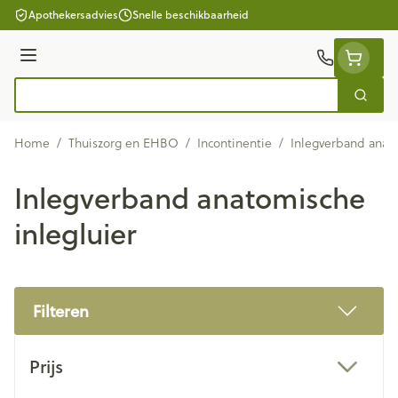
Ga naar de inhoud
Apothekersadvies
Snelle beschikbaarheid
Menu
Zoek
Product, merk, categorie...
Home
/
Thuiszorg en EHBO
/
Incontinentie
/
Inlegverband anato
Inlegverband anatomische
inlegluier
Filteren
Doorgaan naar productlijst
Prijs
filter