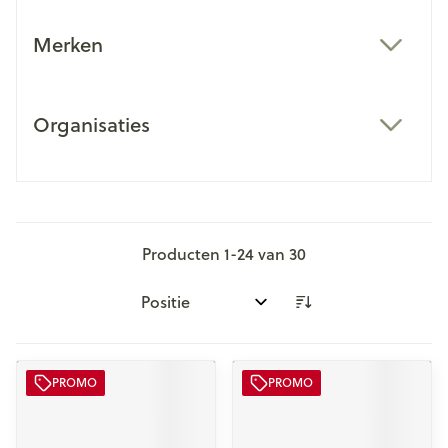
Merken
filter
Organisaties
filter
Producten
1
-
24
van
30
Sorteer op:
PROMO
PROMO