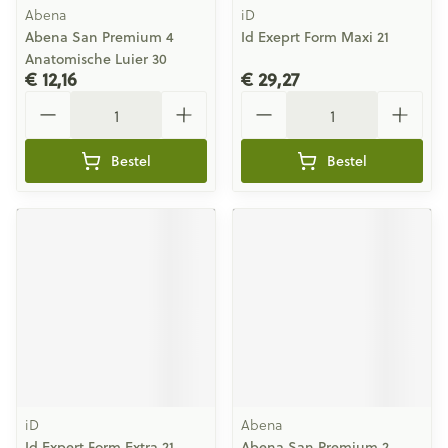
Abena
iD
Abena San Premium 4
Id Exeprt Form Maxi 21
Anatomische Luier 30
€ 12,16
€ 29,27
Aantal
Aantal
Bestel
Bestel
iD
Abena
Id Expert Form Extra 21
Abena San Premium 2