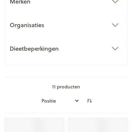
Merken
filter
Organisaties
filter
Dieetbeperkingen
filter
11
producten
Sorteer op: