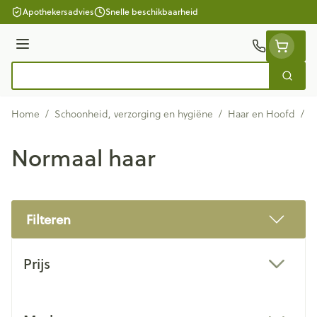
Ga naar de inhoud
Apothekersadvies
Snelle beschikbaarheid
Menu
Zoek
Product, merk, categorie...
Home
/
Schoonheid, verzorging en hygiëne
/
Haar en Hoofd
/
N
Normaal haar
Filteren
Doorgaan naar productlijst
Prijs
filter