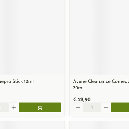
epro Stick 10ml
Avene Cleanance Come
30ml
€ 23,90
Aantal