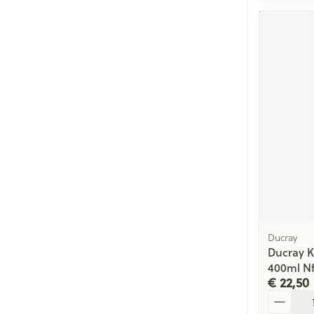
Ducray
Ducray 
400ml N
€ 22,50
Aantal