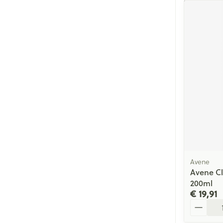
Avene
Avene C
200ml
€ 19,91
Aantal