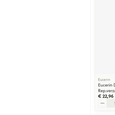
Eucerin
Eucerin 
Rep.verz
€ 22,96
Aantal