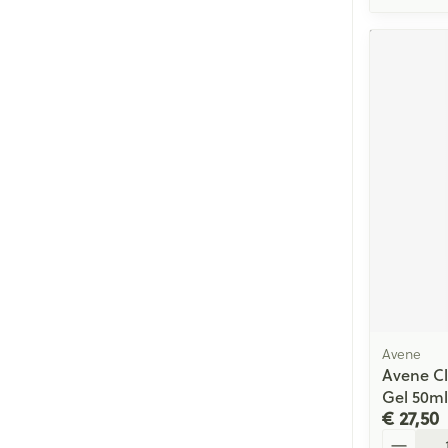
Avene
Avene C
Gel 50ml
€ 27,50
Aantal