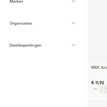
Merken
filter
Organisaties
filter
Dieetbeperkingen
filter
MDC Acn
€ 11,92
Aantal