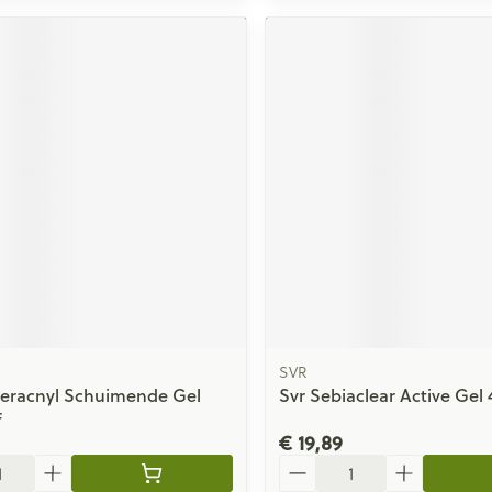
SVR
Keracnyl Schuimende Gel
Svr Sebiaclear Active Gel
f
€ 19,89
Aantal