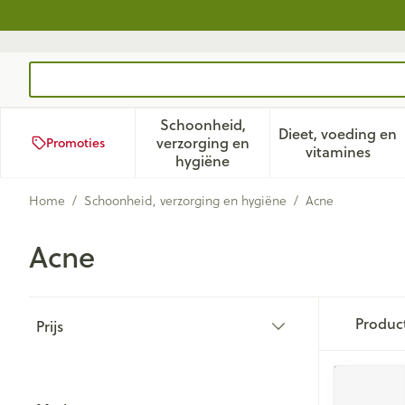
Ga naar de inhoud
Product, merk, categorie...
Schoonheid,
Dieet, voeding en
verzorging en
Promoties
Toon submenu voor Schoonhei
Toon subm
vitamines
hygiëne
Home
/
Schoonheid, verzorging en hygiëne
/
Acne
Acne
Doorgaan naar productlijst
Produc
Prijs
filter