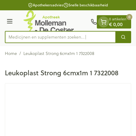
Dia 1 van 1
Ga naar de inhoud
Apothekersadvies
Snelle beschikbaarheid
0
0 artikelen
€ 0,00
Menu
Medicijnen en supplementen zoeken...
Zoek
Product, merk, categorie...
Home
/
Leukoplast Strong 6cmx1m 1 7322008
Leukoplast Strong 6cmx1m 1 7322008