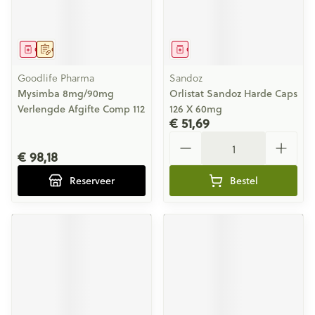
Geneesmiddel
Op voorschrift
Geneesmiddel
Goodlife Pharma
Sandoz
Mysimba 8mg/90mg
Orlistat Sandoz Harde Caps
Verlengde Afgifte Comp 112
126 X 60mg
€ 51,69
Aantal
€ 98,18
Reserveer
Bestel