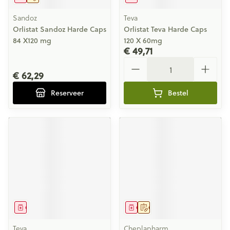
Sandoz
Teva
Orlistat Sandoz Harde Caps
Orlistat Teva Harde Caps
84 X120 mg
120 X 60mg
€ 49,71
Aantal
€ 62,29
Reserveer
Bestel
Geneesmiddel
Geneesmiddel
Op voorschrift
Teva
Cheplapharm