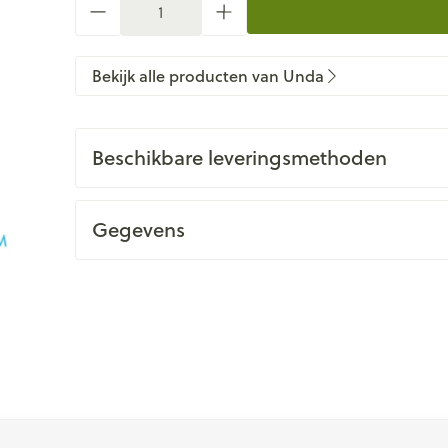
Bekijk alle producten van Unda
Beschikbare leveringsmethoden
Gegevens
 met de tabtoets. Je kunt de carrousel overslaan of direct na