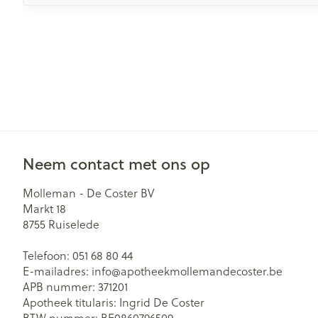
Neem contact met ons op
Molleman - De Coster BV
Markt 18
8755
Ruiselede
Telefoon:
051 68 80 44
E-mailadres:
info@
apotheekmollemandecoster.be
APB nummer:
371201
Apotheek titularis:
Ingrid De Coster
BTW nummer:
BE0860796509