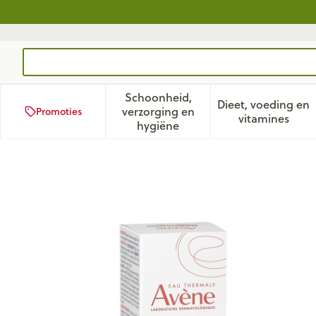
Ga naar de inhoud
Product, merk, categorie...
Schoonheid,
Dieet, voeding en
verzorging en
Promoties
Toon submenu voor Schoonhei
Toon subm
vitamines
hygiëne
Avene Rosamed Concentraat