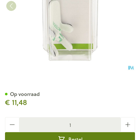
Bota Digifix Frogsplint Small
Op voorraad
€ 11,48
Aantal
Bestel