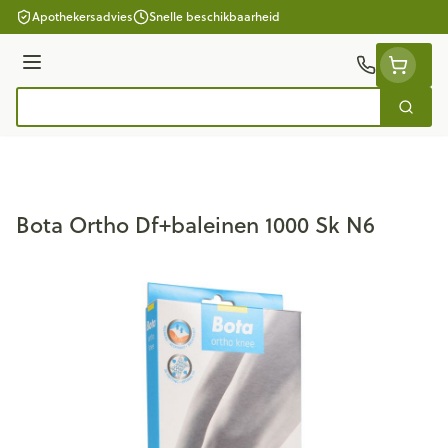
Ga naar de inhoud
Apothekersadvies
Snelle beschikbaarheid
Menu
Zoek
Product, merk, categorie...
Bota Ortho Df+baleinen 1000 Sk N6