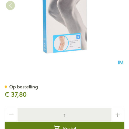
Bota Ortho Df+baleinen 1000
Op bestelling
€ 37,80
Aantal
Bestel