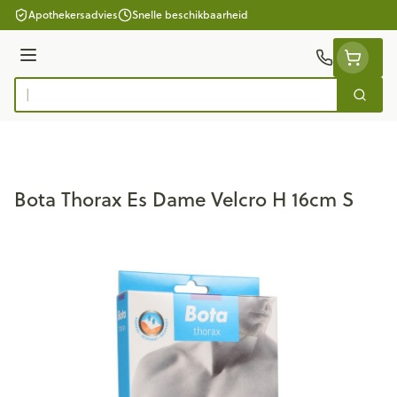
Ga naar de inhoud
Apothekersadvies
Snelle beschikbaarheid
Menu
Zoek
Product, merk, categorie...
Bota Thorax Es Dame Velcro H 16cm S