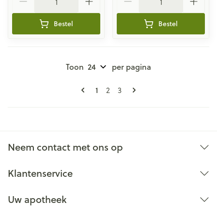
Bestel
Bestel
Toon
per pagina
Pagina's
U lees momenteel pagina
Pagina
Pagina
1
2
3
Neem contact met ons op
Klantenservice
Uw apotheek