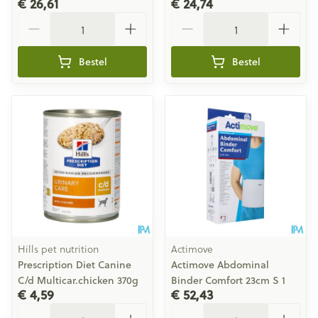
€ 26,61
€ 24,74
Aantal
Aantal
Bestel
Bestel
Hills pet nutrition
Actimove
Prescription Diet Canine
Actimove Abdominal
C/d Multicar.chicken 370g
Binder Comfort 23cm S 1
€ 4,59
€ 52,43
Aantal
Aantal