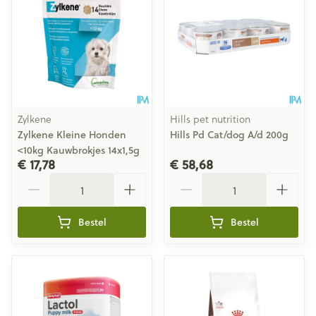
Zylkene
Hills pet nutrition
Zylkene Kleine Honden
Hills Pd Cat/dog A/d 200g
<10kg Kauwbrokjes 14x1,5g
€ 17,78
€ 58,68
Aantal
Aantal
Bestel
Bestel