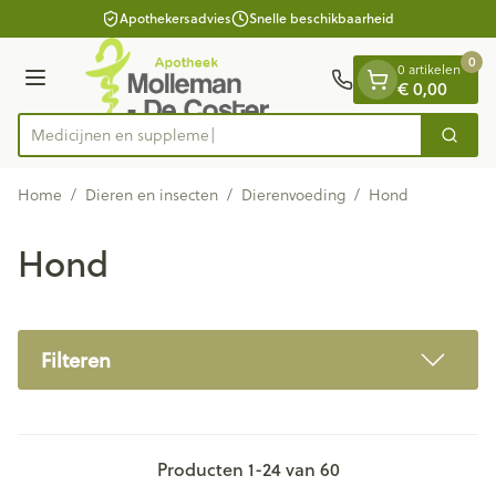
Dia 1 van 1
Ga naar de inhoud
Apothekersadvies
Snelle beschikbaarheid
0
0 artikelen
Menu
€ 0,00
Med
Zoek
Product, merk, categorie...
Home
/
Dieren en insecten
/
Dierenvoeding
/
Hond
Hond
Filteren
Producten
1
-
24
van
60