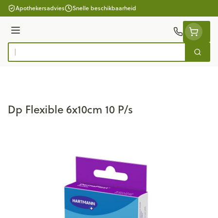
Ga naar de inhoud
Apothekersadvies
Snelle beschikbaarheid
Menu
Zoek
Product, merk, categorie...
Dp Flexible 6x10cm 10 P/s