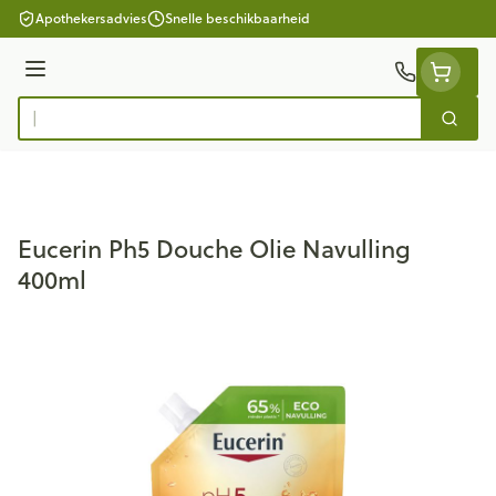
Ga naar de inhoud
Apothekersadvies
Snelle beschikbaarheid
Menu
Zoek
Product, merk, categorie...
Eucerin Ph5 Douche Olie Navulling
400ml