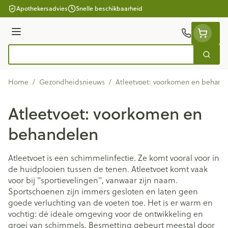
Ga naar de inhoud
Apothekersadvies
Snelle beschikbaarheid
Menu
Zoek
Product, merk, categorie...
Home
/
Gezondheidsnieuws
/
Atleetvoet: voorkomen en behand
Atleetvoet: voorkomen en
behandelen
Atleetvoet is een schimmelinfectie. Ze komt vooral voor in
de huidplooien tussen de tenen. Atleetvoet komt vaak
voor bij "sportievelingen", vanwaar zijn naam.
Sportschoenen zijn immers gesloten en laten geen
goede verluchting van de voeten toe. Het is er warm en
vochtig: dé ideale omgeving voor de ontwikkeling en
groei van schimmels. Besmetting gebeurt meestal door