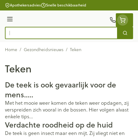
Ga naar de inhoud
Apothekersadvies
Snelle beschikbaarheid
Menu
Zoek
Product, merk, categorie...
Home
/
Gezondheidsnieuws
/
Teken
Teken
De teek is ook gevaarlijk voor de
mens…..
Met het mooie weer komen de teken weer opdagen, zij
verspreiden zich vooral in de bossen. Hier volgen alvast
enkele tips…
Verdachte roodheid op de huid
De teek is geen insect maar een mijt. Zij vliegt niet en