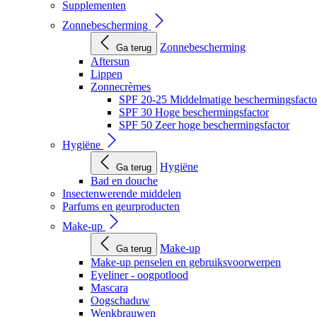
Supplementen
Zonnebescherming
Zonnebescherming
Ga terug
Aftersun
Lippen
Zonnecrèmes
SPF 20-25 Middelmatige beschermingsfacto
SPF 30 Hoge beschermingsfactor
SPF 50 Zeer hoge beschermingsfactor
Hygiëne
Hygiëne
Ga terug
Bad en douche
Insectenwerende middelen
Parfums en geurproducten
Make-up
Make-up
Ga terug
Make-up penselen en gebruiksvoorwerpen
Eyeliner - oogpotlood
Mascara
Oogschaduw
Wenkbrauwen