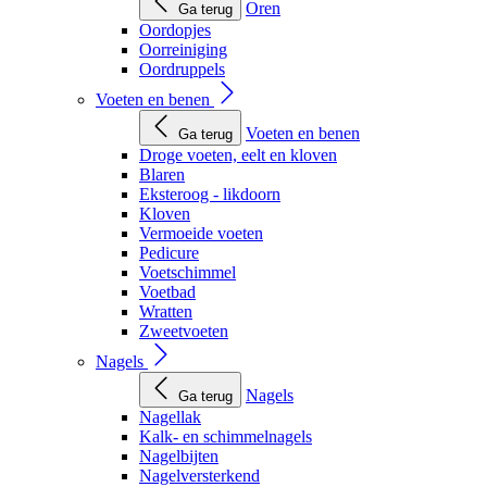
Oren
Ga terug
Oordopjes
Oorreiniging
Oordruppels
Voeten en benen
Voeten en benen
Ga terug
Droge voeten, eelt en kloven
Blaren
Eksteroog - likdoorn
Kloven
Vermoeide voeten
Pedicure
Voetschimmel
Voetbad
Wratten
Zweetvoeten
Nagels
Nagels
Ga terug
Nagellak
Kalk- en schimmelnagels
Nagelbijten
Nagelversterkend