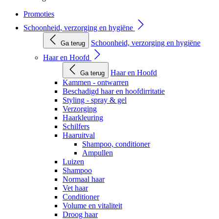
Promoties
Schoonheid, verzorging en hygiëne
Schoonheid, verzorging en hygiëne
Ga terug
Haar en Hoofd
Haar en Hoofd
Ga terug
Kammen - ontwarren
Beschadigd haar en hoofdirritatie
Styling - spray & gel
Verzorging
Haarkleuring
Schilfers
Haaruitval
Shampoo, conditioner
Ampullen
Luizen
Shampoo
Normaal haar
Vet haar
Conditioner
Volume en vitaliteit
Droog haar