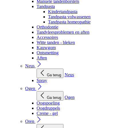
Manuele tandenborstels
Tandpasta
Kindertandpasta
Tandpasta volwassenen
Tandpasta homeopathie
Orthodontie
Tandvleesproblemen en aften
Accessoires
Witte tanden - bleken
Kauwgom
Ontsmetting
Aften
Neus
Neus
Ga terug
Spray
Ogen
Ogen
Ga terug
Oogspoeling
Oogdruppels
Creme - gel
Oren