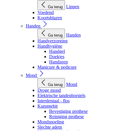
Lippen
Ga terug
Voedend
Koortsblazen
Handen
Handen
Ga terug
Handverzorging
Handhygiëne
Handgel
Doekjes
Handzeep
Manicure & pedicure
Mond
Mond
Ga terug
Droge mond
Elektrische tandenborstels
Interdentaal - flos
Kunstgebit
Bevestiging prothese
Reiniging prothese
Mondspoeling
Slechte adem