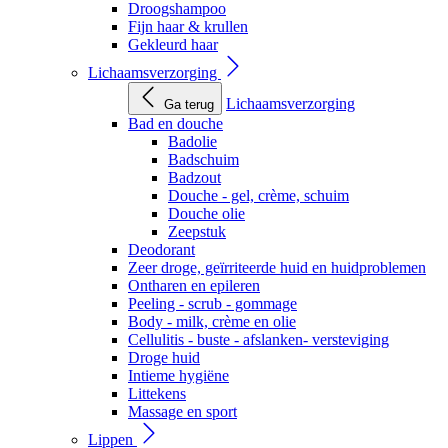
Droogshampoo
Fijn haar & krullen
Gekleurd haar
Lichaamsverzorging
Lichaamsverzorging
Ga terug
Bad en douche
Badolie
Badschuim
Badzout
Douche - gel, crème, schuim
Douche olie
Zeepstuk
Deodorant
Zeer droge, geïrriteerde huid en huidproblemen
Ontharen en epileren
Peeling - scrub - gommage
Body - milk, crème en olie
Cellulitis - buste - afslanken- versteviging
Droge huid
Intieme hygiëne
Littekens
Massage en sport
Lippen