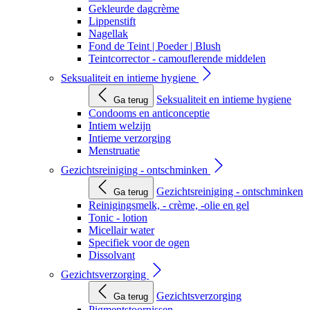
Gekleurde dagcrème
Lippenstift
Nagellak
Fond de Teint | Poeder | Blush
Teintcorrector - camouflerende middelen
Seksualiteit en intieme hygiene
Seksualiteit en intieme hygiene
Ga terug
Condooms en anticonceptie
Intiem welzijn
Intieme verzorging
Menstruatie
Gezichtsreiniging - ontschminken
Gezichtsreiniging - ontschminken
Ga terug
Reinigingsmelk, - crème, -olie en gel
Tonic - lotion
Micellair water
Specifiek voor de ogen
Dissolvant
Gezichtsverzorging
Gezichtsverzorging
Ga terug
Pigmentstoornissen