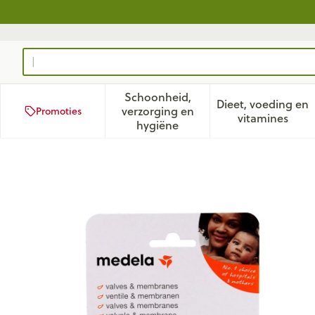
Ga naar de inhoud
Product, merk, categorie...
Schoonheid,
Dieet, voeding en
verzorging en
Promoties
Toon submenu voor Schoonhei
Toon subm
vitamines
hygiëne
Medela Vacuum Set 2 Klep