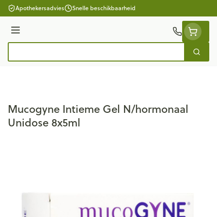
Ga naar de inhoud
Apothekersadvies
Snelle beschikbaarheid
Menu
Zoek
Product, merk, categorie...
Mucogyne Intieme Gel N/hormonaal
Unidose 8x5ml