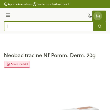
Ga naar de inhoud
Apothekersadvies
Snelle beschikbaarheid
Menu
Zoek
Product, merk, categorie...
Neobacitracine Nf Pomm. Derm. 20g
Geneesmiddel