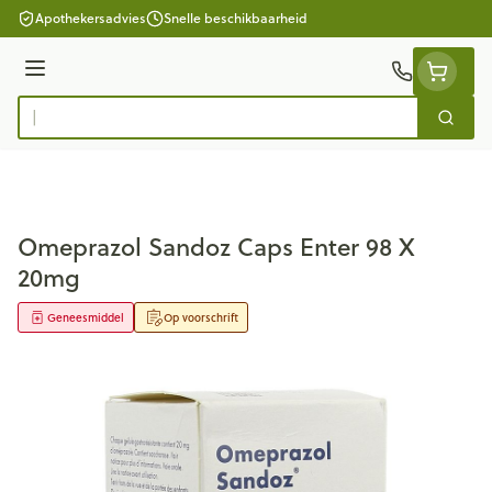
Ga naar de inhoud
Apothekersadvies
Snelle beschikbaarheid
Menu
Zoek
Product, merk, categorie...
Omeprazol Sandoz Caps Enter 98 X
20mg
Geneesmiddel
Op voorschrift