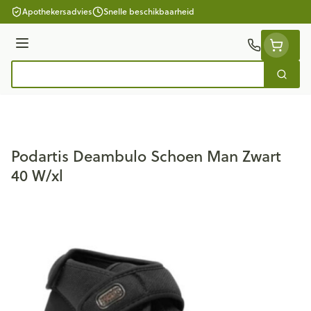
Ga naar de inhoud
Apothekersadvies
Snelle beschikbaarheid
Menu
Zoek
Product, merk, categorie...
Podartis Deambulo Schoen Man Zwart
40 W/xl