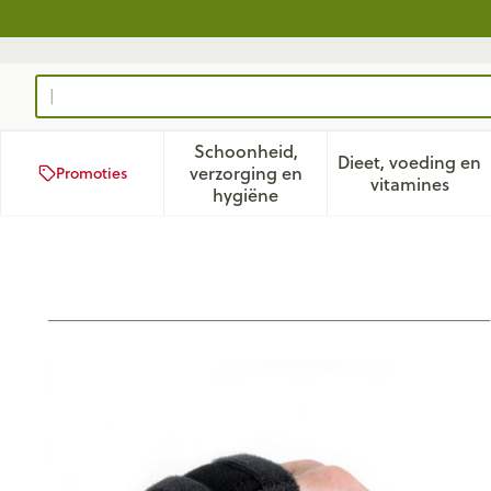
Ga naar de inhoud
Product, merk, categorie...
Schoonheid,
Dieet, voeding en
verzorging en
Promoties
Toon submenu voor Schoonhei
Toon subm
vitamines
hygiëne
Rafys Vingerspalk Neopreen