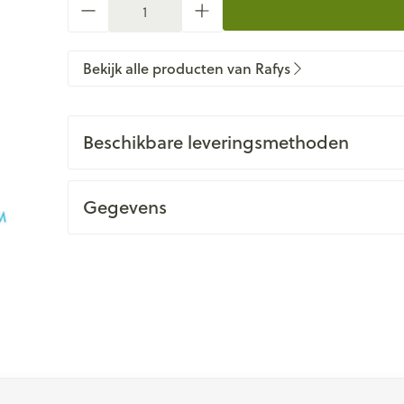
Bekijk alle producten van Rafys
Beschikbare leveringsmethoden
Gegevens
 met de tabtoets. Je kunt de carrousel overslaan of direct na