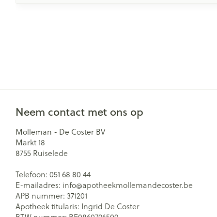
Neem contact met ons op
Molleman - De Coster BV
Markt 18
8755
Ruiselede
Telefoon:
051 68 80 44
E-mailadres:
info@
apotheekmollemandecoster.be
APB nummer:
371201
Apotheek titularis:
Ingrid De Coster
BTW nummer:
BE0860796509