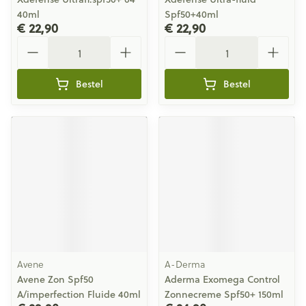
40ml
Spf50+40ml
€ 22,90
€ 22,90
Aantal
Aantal
Bestel
Bestel
Avene
A-Derma
Avene Zon Spf50
Aderma Exomega Control
A/imperfection Fluide 40ml
Zonnecreme Spf50+ 150ml