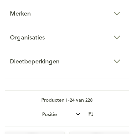
Merken
filter
Organisaties
filter
Dieetbeperkingen
filter
Producten
1
-
24
van
228
Sorteer op: