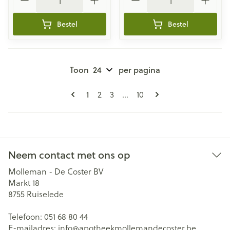
Bestel
Bestel
Toon
per pagina
Pagina's
U lees momenteel pagina
Pagina
Pagina
Pagina
1
2
3
...
10
Neem contact met ons op
Molleman - De Coster BV
Markt 18
8755
Ruiselede
Telefoon:
051 68 80 44
E-mailadres:
info@
apotheekmollemandecoster.be