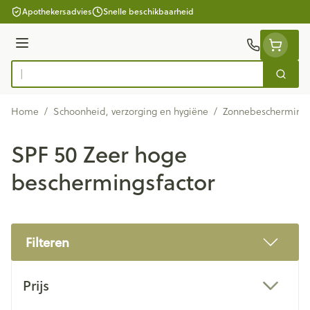
Ga naar de inhoud
Apothekersadvies
Snelle beschikbaarheid
Menu
Zoek
Product, merk, categorie...
Home
/
Schoonheid, verzorging en hygiëne
/
Zonnebescherming
SPF 50 Zeer hoge
beschermingsfactor
Filteren
Doorgaan naar productlijst
Prijs
filter