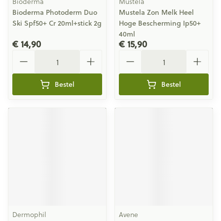
Bioderma
Mustela
Bioderma Photoderm Duo
Mustela Zon Melk Heel
Ski Spf50+ Cr 20ml+stick 2g
Hoge Bescherming Ip50+
40ml
€ 14,90
€ 15,90
Aantal
Aantal
Bestel
Bestel
Dermophil
Avene