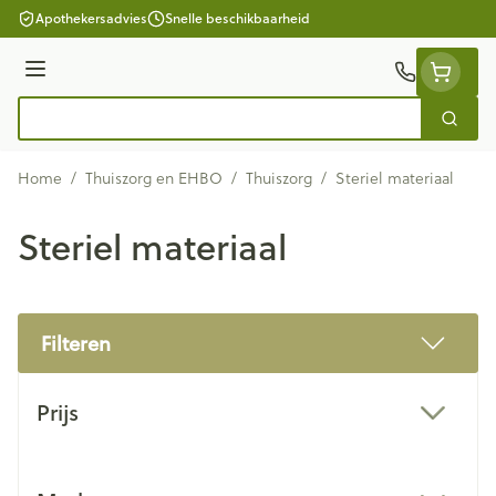
Ga naar de inhoud
Apothekersadvies
Snelle beschikbaarheid
Menu
Zoek
Product, merk, categorie...
Home
/
Thuiszorg en EHBO
/
Thuiszorg
/
Steriel materiaal
Steriel materiaal
Filteren
Doorgaan naar productlijst
Prijs
filter