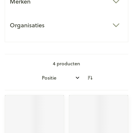
Merken
filter
Organisaties
filter
4
producten
Sorteer op: