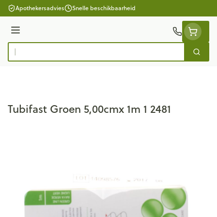
Ga naar de inhoud
Apothekersadvies
Snelle beschikbaarheid
Menu
Zoek
Product, merk, categorie...
Tubifast Groen 5,00cmx 1m 1 2481