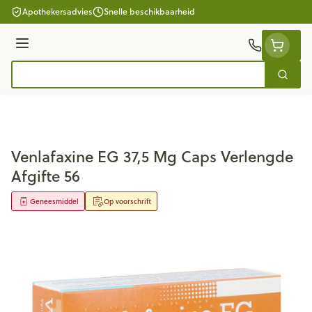
Ga naar de inhoud
Apothekersadvies
Snelle beschikbaarheid
Menu
Zoek
Product, merk, categorie...
Venlafaxine EG 37,5 Mg Caps Verlengde
Afgifte 56
Geneesmiddel
Op voorschrift