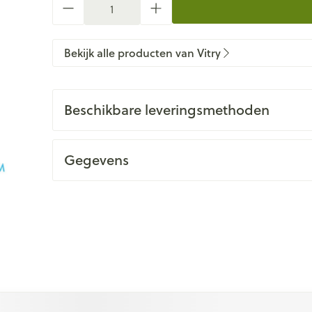
Bekijk alle producten van Vitry
Beschikbare leveringsmethoden
Gegevens
 met de tabtoets. Je kunt de carrousel overslaan of direct na