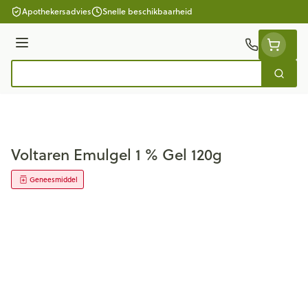
Ga naar de inhoud
Apothekersadvies
Snelle beschikbaarheid
Menu
Zoek
Product, merk, categorie...
Voltaren Emulgel 1 % Gel 120g
Geneesmiddel